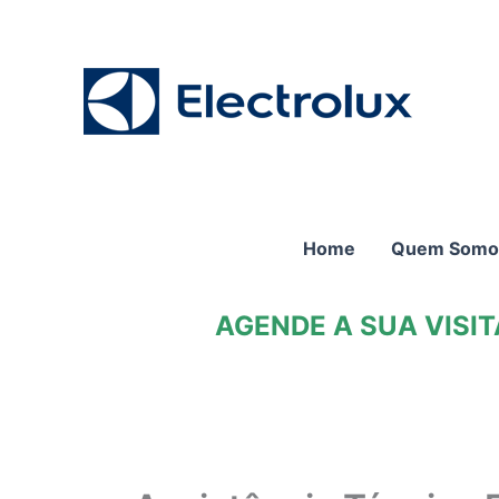
Ir
para
o
conteúdo
Home
Quem Somo
AGENDE A SUA VISI