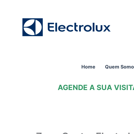
Ir
para
o
conteúdo
Home
Quem Somo
AGENDE A SUA VISI