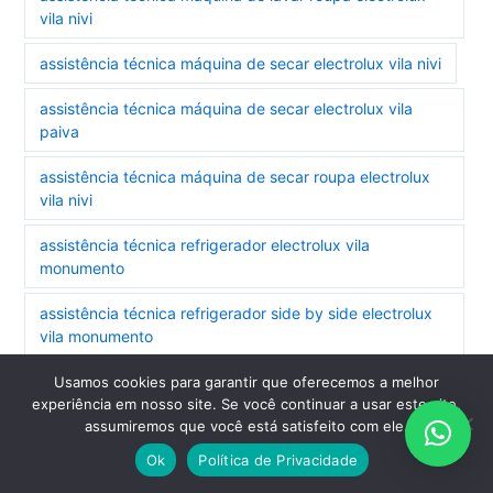
vila nivi
assistência técnica máquina de secar electrolux vila nivi
assistência técnica máquina de secar electrolux vila
paiva
assistência técnica máquina de secar roupa electrolux
vila nivi
assistência técnica refrigerador electrolux vila
monumento
assistência técnica refrigerador side by side electrolux
vila monumento
assistência técnica refrigerador side by side electrolux
Usamos cookies para garantir que oferecemos a melhor
experiência em nosso site. Se você continuar a usar este site,
vila nivi
assumiremos que você está satisfeito com ele.
assistência técnica secadora electrolux vila nivi
Ok
Política de Privacidade