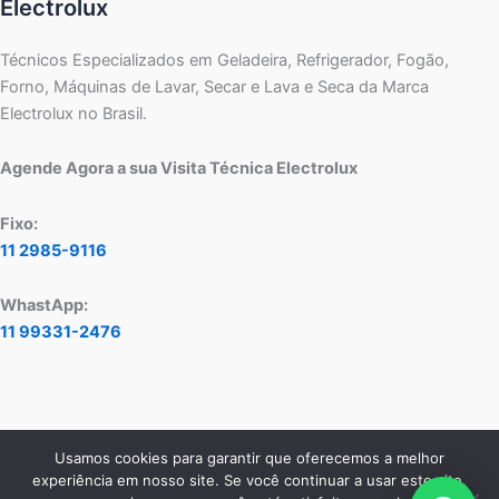
Electrolux
Técnicos Especializados em Geladeira, Refrigerador, Fogão,
Forno, Máquinas de Lavar, Secar e Lava e Seca da Marca
Electrolux no Brasil.
Agende Agora a sua Visita Técnica Electrolux
Fixo:
11 2985-9116
WhastApp:
11 99331-2476
Usamos cookies para garantir que oferecemos a melhor
Copyright © 2026 Assistência Técnica Electrolux - Central de
experiência em nosso site. Se você continuar a usar este site,