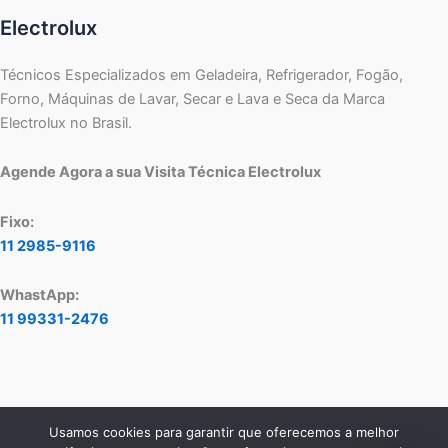
Electrolux
Técnicos Especializados em Geladeira, Refrigerador, Fogão,
Forno, Máquinas de Lavar, Secar e Lava e Seca da Marca
Electrolux no Brasil.
Agende Agora a sua Visita Técnica Electrolux
Fixo:
11 2985-9116
WhastApp:
11 99331-2476
Usamos cookies para garantir que oferecemos a melhor
Copyright © 2026 Assistência Técnica Electrolux - Central de