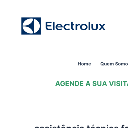
Ir
para
o
conteúdo
Home
Quem Somo
AGENDE A SUA VISI