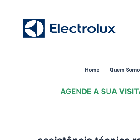
Ir
para
o
conteúdo
Home
Quem Somo
AGENDE A SUA VISI