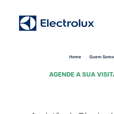
Ir
para
o
conteúdo
Home
Quem Somo
AGENDE A SUA VISI