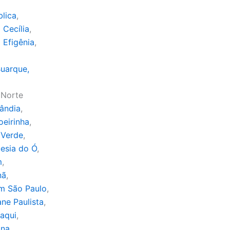
lica
,
 Cecília
,
 Efigênia
,
Buarque,
 Norte
lândia
,
eirinha
,
 Verde
,
esia do Ó
,
m
,
nã
,
m São Paulo
,
ne Paulista
,
aqui
,
ana
,