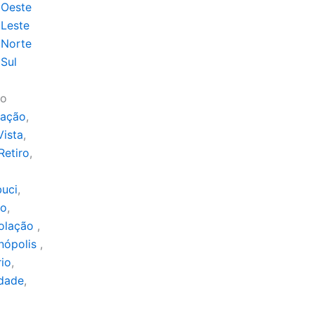
 Oeste
 Leste
 Norte
 Sul
ro
mação
,
Vista
,
etiro
,
uci
,
ro
,
olação
,
nópolis
,
rio
,
rdade
,