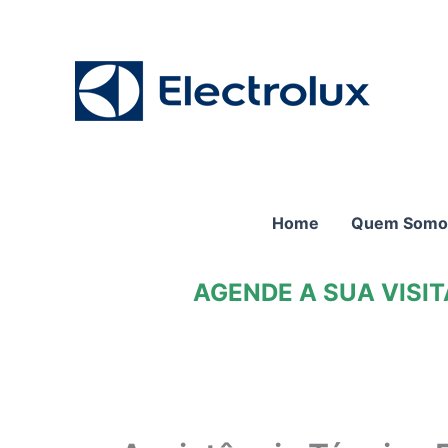
Ir
para
o
conteúdo
Home
Quem Somo
AGENDE A SUA VISI