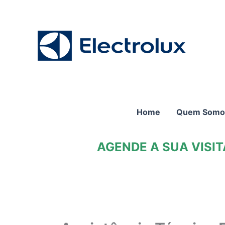
Ir
para
o
conteúdo
Home
Quem Somo
AGENDE A SUA VISI