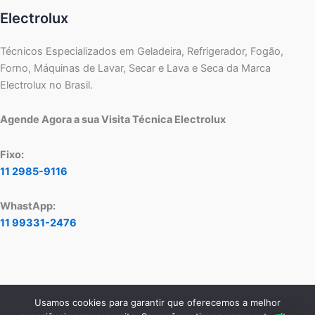
Electrolux
Técnicos Especializados em Geladeira, Refrigerador, Fogão,
Forno, Máquinas de Lavar, Secar e Lava e Seca da Marca
Electrolux no Brasil.
Agende Agora a sua Visita Técnica Electrolux
Fixo:
11 2985-9116
WhastApp:
11 99331-2476
Usamos cookies para garantir que oferecemos a melhor
Copyright © 2026 Assistência Técnica Electrolux - Central de