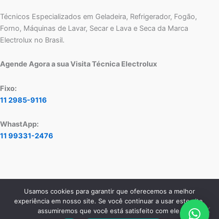
Técnicos Especializados em Geladeira, Refrigerador, Fogão,
Forno, Máquinas de Lavar, Secar e Lava e Seca da Marca
Electrolux no Brasil.
Agende Agora a sua Visita Técnica Electrolux
Fixo:
11 2985-9116
WhastApp:
11 99331-2476
Usamos cookies para garantir que oferecemos a melhor
Copyright © 2026 Assistência Técnica Electrolux - Central de
experiência em nosso site. Se você continuar a usar este site,
Atendimento:
11 2985-9116
- WhatsApp:
11 99331-2476
assumiremos que você está satisfeito com ele.