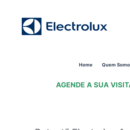
Ir
para
o
conteúdo
Home
Quem Somo
AGENDE A SUA VISI