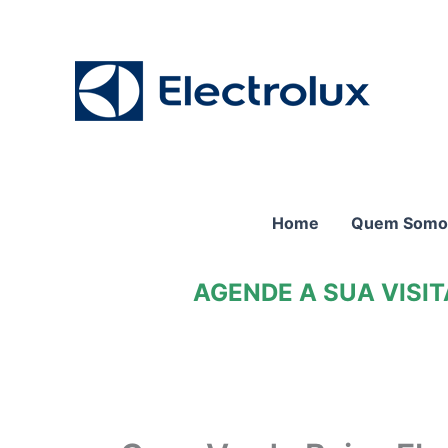
Ir
para
o
conteúdo
Home
Quem Somo
AGENDE A SUA VISI