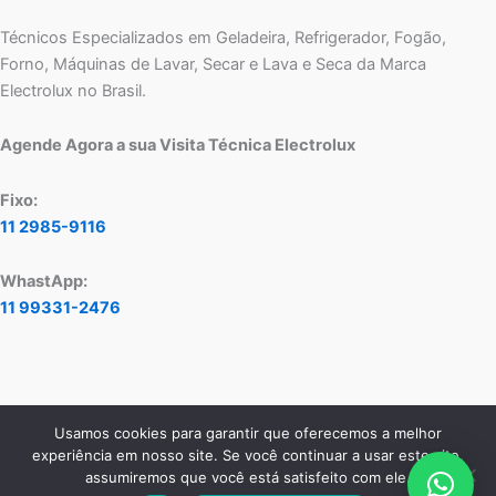
Técnicos Especializados em Geladeira, Refrigerador, Fogão,
Forno, Máquinas de Lavar, Secar e Lava e Seca da Marca
Electrolux no Brasil.
Agende Agora a sua Visita Técnica Electrolux
Fixo:
11 2985-9116
WhastApp:
11 99331-2476
Usamos cookies para garantir que oferecemos a melhor
Copyright © 2026 Assistência Técnica Electrolux - Central de
experiência em nosso site. Se você continuar a usar este site,
Atendimento:
11 2985-9116
- WhatsApp:
11 99331-2476
assumiremos que você está satisfeito com ele.