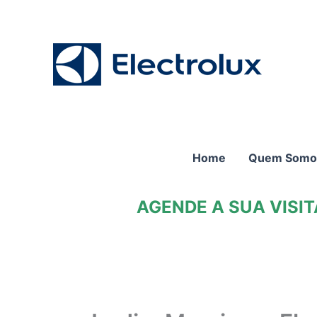
Ir
para
o
conteúdo
Home
Quem Somo
AGENDE A SUA VISI