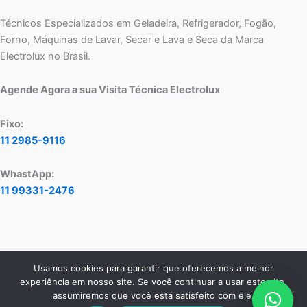
Técnicos Especializados em Geladeira, Refrigerador, Fogão,
Forno, Máquinas de Lavar, Secar e Lava e Seca da Marca
Electrolux no Brasil.
Agende Agora a sua Visita Técnica Electrolux
Fixo:
11 2985-9116
WhastApp:
11 99331-2476
Usamos cookies para garantir que oferecemos a melhor
Copyright © 2026 Assistência Técnica Electrolux - Central de
experiência em nosso site. Se você continuar a usar este site,
Atendimento:
11 2985-9116
- WhatsApp:
11 99331-2476
assumiremos que você está satisfeito com ele.