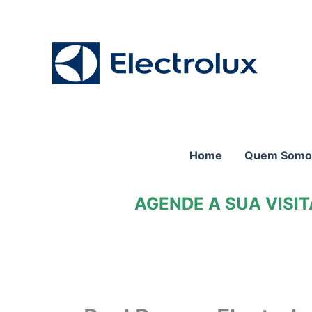
Ir
para
o
conteúdo
Home
Quem Somo
AGENDE A SUA VISI