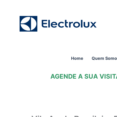
Ir
para
o
conteúdo
Home
Quem Somo
AGENDE A SUA VISI