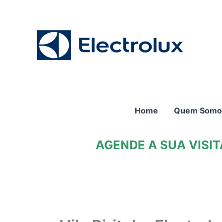
Ir
para
o
conteúdo
Home
Quem Somo
AGENDE A SUA VISI