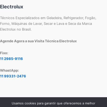
Electrolux
Técnicos Especializados em Geladeira, Refrigerador, Fogão,
Forno, Máquinas de Lavar, Secar e Lava e Seca da Marca
Electrolux no Brasil.
Agende Agora a sua Visita Técnica Electrolux
Fixo:
11 2985-9116
WhastApp:
11 99331-2476
Usamos cookies para garantir que oferecemos a melhor
Copyright © 2026 Assistência Técnica Electrolux - Central de