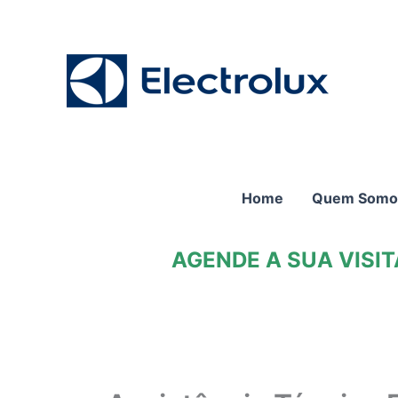
Ir
para
o
conteúdo
Home
Quem Somo
AGENDE A SUA VISI