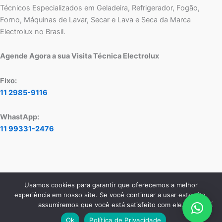
Técnicos Especializados em Geladeira, Refrigerador, Fogão,
Forno, Máquinas de Lavar, Secar e Lava e Seca da Marca
Electrolux no Brasil.
Agende Agora a sua Visita Técnica Electrolux
Fixo:
11 2985-9116
WhastApp:
11 99331-2476
Usamos cookies para garantir que oferecemos a melhor
Copyright © 2026 Assistência Técnica Electrolux - Central de
experiência em nosso site. Se você continuar a usar este site,
Atendimento:
11 2985-9116
- WhatsApp:
11 99331-2476
assumiremos que você está satisfeito com ele.
Ok
Política de Privacidade