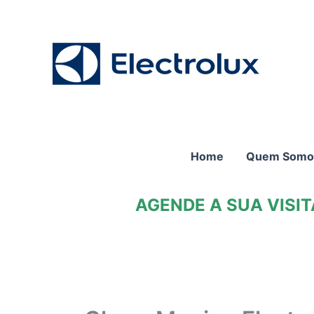
Ir
para
o
conteúdo
Home
Quem Somo
AGENDE A SUA VISI