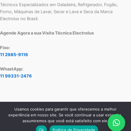
Técnicos Especializados em Geladeira, Refrigerador, Fogão,
Forno, Máquinas de Lavar, Secar e Lava e Seca da Marca
Electrolux no Brasil.
Agende Agora a sua Visita Técnica Electrolux
Fixo:
11 2985-9116
WhastApp:
11 99331-2476
Usamos cookies para garantir que oferecemos a melhor
Copyright © 2026 Assistência Técnica Electrolux - Central de
experiência em nosso site. Se você continuar a usar este site,
Atendimento:
11 2985-9116
- WhatsApp:
11 99331-2476
assumiremos que você está satisfeito com ele.
Ok
Política de Privacidade