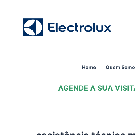
Ir
para
o
conteúdo
Home
Quem Somo
AGENDE A SUA VISI