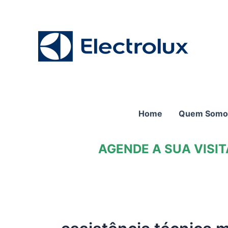
Ir
para
o
conteúdo
Home
Quem Somo
AGENDE A SUA VISI