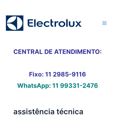
Ir
para
o
conteúdo
CENTRAL DE ATENDIMENTO:
Fixo:
11 2985-9116
WhatsApp:
11 99331-2476
assistência técnica