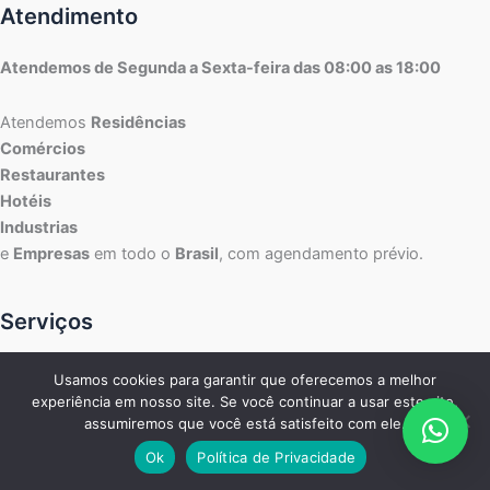
Atendimento
Atendemos de Segunda a Sexta-feira das 08:00 as 18:00
Atendemos
Residências
Comércios
Restaurantes
Hotéis
Industrias
e
Empresas
em todo o
Brasil
, com agendamento prévio.
Serviços
grande São Paulo Electrolux Assistência
Usamos cookies para garantir que oferecemos a melhor
São Paulo Electrolux Assistência
experiência em nosso site. Se você continuar a usar este site,
assumiremos que você está satisfeito com ele.
Zona Centro Electrolux Assistência
Zona Sul Electrolux Assistência
Ok
Política de Privacidade
Zona Norte Electrolux Assistência