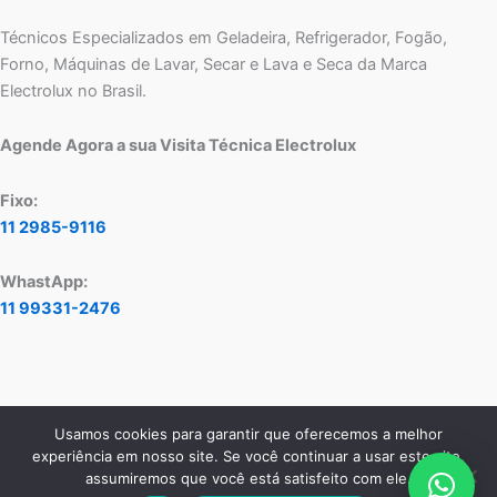
Técnicos Especializados em Geladeira, Refrigerador, Fogão,
Forno, Máquinas de Lavar, Secar e Lava e Seca da Marca
Electrolux no Brasil.
Agende Agora a sua Visita Técnica Electrolux
Fixo:
11 2985-9116
WhastApp:
11 99331-2476
Usamos cookies para garantir que oferecemos a melhor
Copyright © 2026 Assistência Técnica Electrolux - Central de
experiência em nosso site. Se você continuar a usar este site,
Atendimento:
11 2985-9116
- WhatsApp:
11 99331-2476
assumiremos que você está satisfeito com ele.