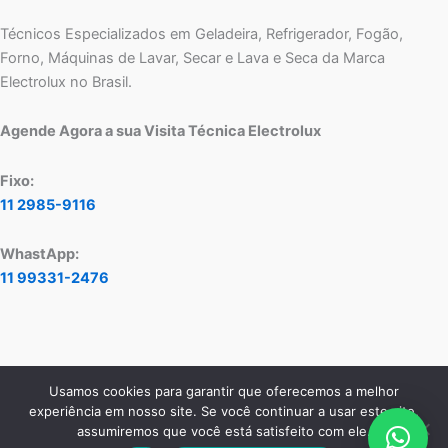
Técnicos Especializados em Geladeira, Refrigerador, Fogão,
Forno, Máquinas de Lavar, Secar e Lava e Seca da Marca
Electrolux no Brasil.
Agende Agora a sua Visita Técnica Electrolux
Fixo:
11 2985-9116
WhastApp:
11 99331-2476
Usamos cookies para garantir que oferecemos a melhor
Copyright © 2026 Assistência Técnica Electrolux - Central de
experiência em nosso site. Se você continuar a usar este site,
Atendimento:
11 2985-9116
- WhatsApp:
11 99331-2476
assumiremos que você está satisfeito com ele.