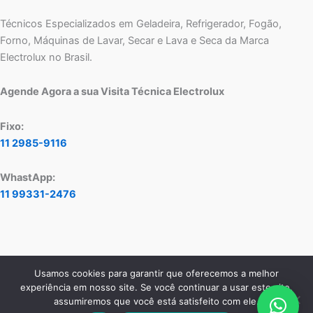
Técnicos Especializados em Geladeira, Refrigerador, Fogão,
Forno, Máquinas de Lavar, Secar e Lava e Seca da Marca
Electrolux no Brasil.
Agende Agora a sua Visita Técnica Electrolux
Fixo:
11 2985-9116
WhastApp:
11 99331-2476
Usamos cookies para garantir que oferecemos a melhor
Copyright © 2026 Assistência Técnica Electrolux - Central de
experiência em nosso site. Se você continuar a usar este site,
Atendimento:
11 2985-9116
- WhatsApp:
11 99331-2476
assumiremos que você está satisfeito com ele.