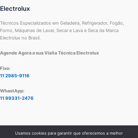
Electrolux
Técnicos Especializados em Geladeira, Refrigerador, Fogão,
Forno, Máquinas de Lavar, Secar e Lava e Seca da Marca
Electrolux no Brasil.
Agende Agora a sua Visita Técnica Electrolux
Fixo:
11 2985-9116
WhastApp:
11 99331-2476
Usamos cookies para garantir que oferecemos a melhor
Copyright © 2026 Assistência Técnica Electrolux - Central de