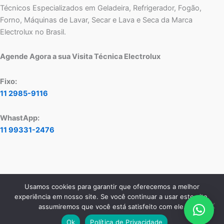
Técnicos Especializados em Geladeira, Refrigerador, Fogão,
Forno, Máquinas de Lavar, Secar e Lava e Seca da Marca
Electrolux no Brasil.
Agende Agora a sua Visita Técnica Electrolux
Fixo:
11 2985-9116
WhastApp:
11 99331-2476
Usamos cookies para garantir que oferecemos a melhor
Copyright © 2026 Assistência Técnica Electrolux - Central de
experiência em nosso site. Se você continuar a usar este site,
Atendimento:
11 2985-9116
- WhatsApp:
11 99331-2476
assumiremos que você está satisfeito com ele.
Ok
Política de Privacidade