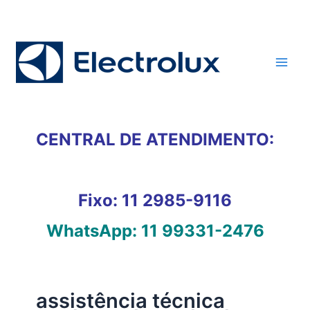
Ir
para
o
conteúdo
CENTRAL DE ATENDIMENTO:
Fixo:
11 2985-9116
WhatsApp:
11 99331-2476
assistência técnica