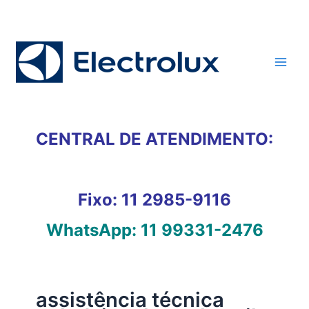
Ir
para
o
conteúdo
CENTRAL DE ATENDIMENTO:
Fixo:
11 2985-9116
WhatsApp:
11 99331-2476
assistência técnica