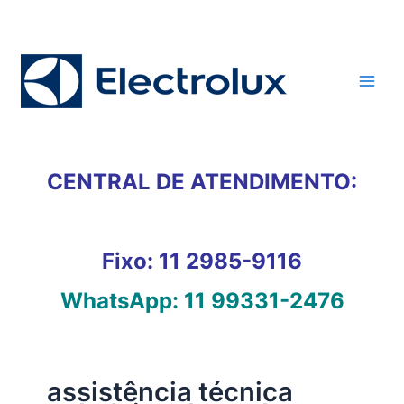
Ir
para
o
conteúdo
CENTRAL DE ATENDIMENTO:
Fixo:
11 2985-9116
WhatsApp:
11 99331-2476
assistência técnica