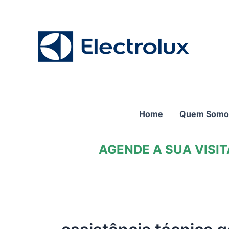
Ir
para
o
conteúdo
Home
Quem Somo
AGENDE A SUA VISI