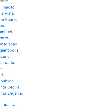
entro
climação
,
la Vista
,
m Retiro
,
ás
,
ambuci
,
entro
,
onsolação
,
gienópolis
,
icério
,
berdade
,
uz
,
ri
,
pública
,
nta Cecília
,
nta Efigênia
,
é
,
la Buarque,