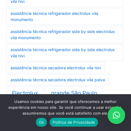
vila nivi
assistência técnica refrigerador electrolux vila
monumento
assistência técnica refrigerador side by side electrolux
vila monumento
assistência técnica refrigerador side by side electrolux
vila nivi
assistência técnica secadora electrolux vila nivi
assistência técnica secadora electrolux vila paiva
Electrolux
grande São Paulo
Usamos cookies para garantir que oferecemos a melhor
experiência em nosso site. Se você continuar a usar este site,
assumiremos que você está satisfeito com ele.
AGENDE A SUA VISITA TÉCNICA
Ok
Política de Privacidade
ELECTROLUX PELO WHATSAPP: 11