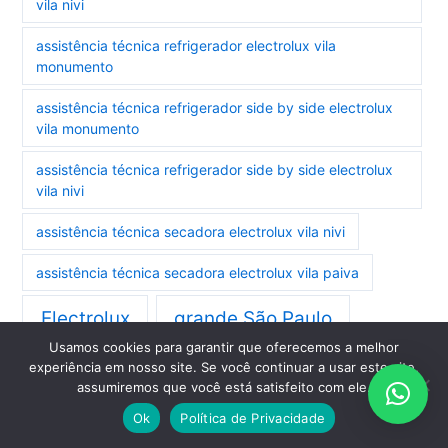
vila nivi
assistência técnica refrigerador electrolux vila
monumento
assistência técnica refrigerador side by side electrolux
vila monumento
assistência técnica refrigerador side by side electrolux
vila nivi
assistência técnica secadora electrolux vila nivi
assistência técnica secadora electrolux vila paiva
Electrolux
grande São Paulo
Usamos cookies para garantir que oferecemos a melhor
experiência em nosso site. Se você continuar a usar este site,
assumiremos que você está satisfeito com ele.
AGENDE A SUA VISITA TÉCNICA
Ok
Política de Privacidade
ELECTROLUX PELO WHATSAPP: 11