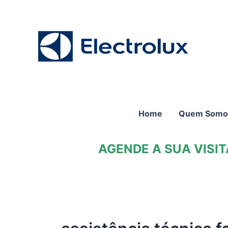
Ir
para
o
conteúdo
Home
Quem Somo
AGENDE A SUA VISI