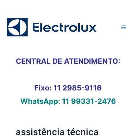
Ir
para
o
conteúdo
CENTRAL DE ATENDIMENTO:
Fixo:
11 2985-9116
WhatsApp:
11 99331-2476
assistência técnica