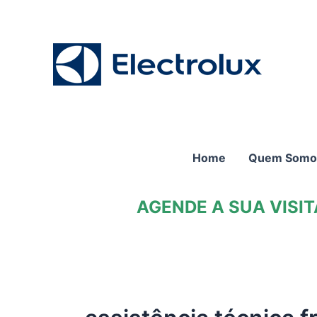
Ir
para
o
conteúdo
Home
Quem Somo
AGENDE A SUA VISI