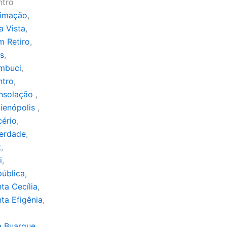
ntro
limação
,
a Vista
,
m Retiro
,
s
,
mbuci
,
ntro
,
nsolação
,
ienópolis
,
cério
,
berdade
,
z
,
i
,
ública
,
ta Cecília
,
ta Efigênia
,
a Buarque,