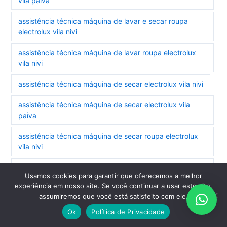
vila paiva
assistência técnica máquina de lavar e secar roupa
electrolux vila nivi
assistência técnica máquina de lavar roupa electrolux
vila nivi
assistência técnica máquina de secar electrolux vila nivi
assistência técnica máquina de secar electrolux vila
paiva
assistência técnica máquina de secar roupa electrolux
vila nivi
assistência técnica refrigerador electrolux vila
Usamos cookies para garantir que oferecemos a melhor
monumento
experiência em nosso site. Se você continuar a usar este site,
assumiremos que você está satisfeito com ele.
assistência técnica refrigerador side by side electrolux
vila monumento
Ok
Política de Privacidade