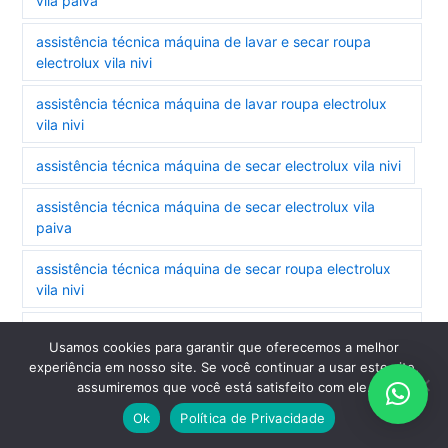
vila paiva
assistência técnica máquina de lavar e secar roupa
electrolux vila nivi
assistência técnica máquina de lavar roupa electrolux
vila nivi
assistência técnica máquina de secar electrolux vila nivi
assistência técnica máquina de secar electrolux vila
paiva
assistência técnica máquina de secar roupa electrolux
vila nivi
assistência técnica refrigerador electrolux vila
Usamos cookies para garantir que oferecemos a melhor
monumento
experiência em nosso site. Se você continuar a usar este site,
assumiremos que você está satisfeito com ele.
assistência técnica refrigerador side by side electrolux
vila monumento
Ok
Política de Privacidade