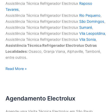
Assistência Técnica Refrigerador Electrolux
Raposo
Tavares
,
Assistência Técnica Refrigerador Electrolux
Rio Pequeno
,
Assistência Técnica Refrigerador Electrolux
São Domingos
,
Assistência Técnica Refrigerador Electrolux
Sumaré
,
Assistência Técnica Refrigerador Electrolux
Vila Leopoldina
,
Assistência Técnica Refrigerador Electrolux
Vila Sonia
,
Assistência Técnica Refrigerador Electrolux Outras
Localidades:
Osasco, Granja Viana, Alphaville, Tamboré,
entre outros.
Assistência
Read More »
Técnica
Refrigerador
Electrolux
Agendamento Electrolux
Agende uma Visita Técnica Electrolux em São Paulo,