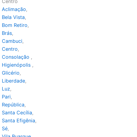
x Centro
x
Aclimação
,
x
Bela Vista
,
x
Bom Retiro
,
x
Brás
,
x
Cambuci
,
x
Centro
,
x
Consolação
,
x
Higienópolis
,
x
Glicério
,
x
Liberdade
,
x
Luz
,
x
Pari
,
x
República
,
x
Santa Cecília
,
x
Santa Efigênia
,
x
Sé
,
x
Vila Buarque,