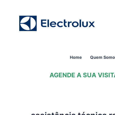
Ir
para
o
conteúdo
Home
Quem Somo
AGENDE A SUA VISI