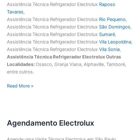
Assistência Técnica Refrigerador Electrolux
Raposo
Tavares
,
Assistência Técnica Refrigerador Electrolux
Rio Pequeno
,
Assistência Técnica Refrigerador Electrolux
São Domingos
,
Assistência Técnica Refrigerador Electrolux
Sumaré
,
Assistência Técnica Refrigerador Electrolux
Vila Leopoldina
,
Assistência Técnica Refrigerador Electrolux
Vila Sonia
,
Assistência Técnica Refrigerador Electrolux Outras
Localidades:
Osasco, Granja Viana, Alphaville, Tamboré,
entre outros.
Assistência
Read More »
Técnica
Refrigerador
Electrolux
Agendamento Electrolux
Agende uma Visita Técnica Electrolux em São Paulo,