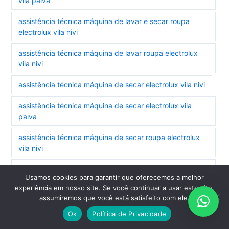
vila paiva
assistência técnica máquina de lavar e secar roupa
electrolux vila nivi
assistência técnica máquina de lavar roupa electrolux
vila nivi
assistência técnica máquina de secar electrolux vila nivi
assistência técnica máquina de secar electrolux vila
paiva
assistência técnica máquina de secar roupa electrolux
vila nivi
assistência técnica refrigerador electrolux vila
Usamos cookies para garantir que oferecemos a melhor
monumento
experiência em nosso site. Se você continuar a usar este site,
assumiremos que você está satisfeito com ele.
assistência técnica refrigerador side by side electrolux
vila monumento
Ok
Política de Privacidade