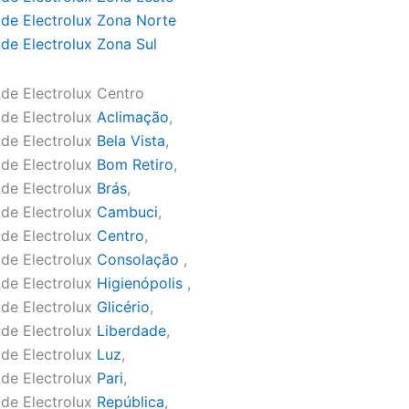
ide Electrolux Zona Norte
ide Electrolux Zona Sul
ide Electrolux Centro
ide Electrolux
Aclimação
,
ide Electrolux
Bela Vista
,
ide Electrolux
Bom Retiro
,
ide Electrolux
Brás
,
ide Electrolux
Cambuci
,
ide Electrolux
Centro
,
ide Electrolux
Consolação
,
ide Electrolux
Higienópolis
,
ide Electrolux
Glicério
,
ide Electrolux
Liberdade
,
ide Electrolux
Luz
,
ide Electrolux
Pari
,
ide Electrolux
República
,