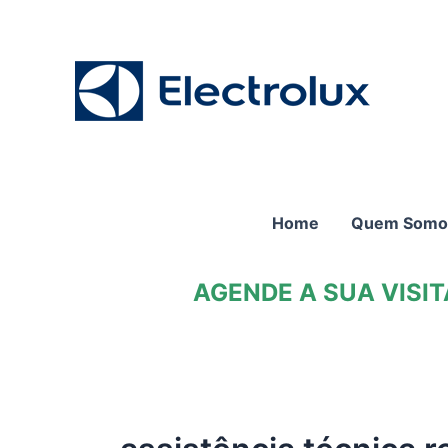
Ir
para
o
conteúdo
Home
Quem Somo
AGENDE A SUA VISI