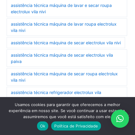
assistência técnica máquina de lavar e secar roupa
electrolux vila nivi
assistência técnica máquina de lavar roupa electrolux
vila nivi
assistência técnica máquina de secar electrolux vila nivi
assistência técnica máquina de secar electrolux vila
paiva
assistência técnica máquina de secar roupa electrolux
vila nivi
assistência técnica refrigerador electrolux vila
monumento
Usamos cookies para garantir que oferecemos a melhor
experiência em nosso site. Se você continuar a usar este site,
assistência técnica refrigerador side by side electrolux
assumiremos que você está satisfeito com ele.
vila monumento
Ok
Política de Privacidade
assistência técnica refrigerador side by side electrolux